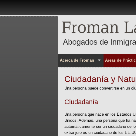
Froman L
Abogados de Inmigra
Acerca de Froman
Áreas de Práctic
Ciudadanía y Natu
Una persona puede convertirse en un ciu
Ciudadanía
Una persona que nace en los Estados Un
Unidos. Además, una persona que ha nac
automáticamente ser un ciudadano de lo
extranjero es un ciudadano de los EE.UU.,