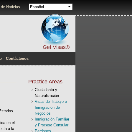
Idiomas
 de Noticias
Get Visas®
o
Contáctenos
Practice Areas
Ciudadanía y
Naturalización
Visas de Trabajo e
Inmigración de
 Estados
Negocios
Inmigración Familiar
ida en el
y Proceso Consular
ecta a la
Perdones