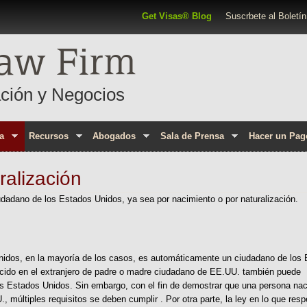
Pasar al contenido principal
Top Navigation
Get Visas® Blog
Suscrbete al Boletín
aw Firm
ción y Negocios
a
Recursos
Abogados
Sala de Prensa
Hacer un Pag
ralización
dadano de los Estados Unidos, ya sea por nacimiento o por naturalización.
idos, en la mayoría de los casos, es automáticamente un ciudadano de los
ido en el extranjero de padre o madre ciudadano de EE.UU. también puede
s Estados Unidos. Sin embargo, con el fin de demostrar que una persona nac
 múltiples requisitos se deben cumplir . Por otra parte, la ley en lo que resp