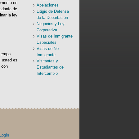
momento en
Apelaciones
dadanía de
Litigio de Defensa
nar la ley
de la Deportación
Negocios y Ley
Corporativa
Visas de Inmigrante
Especiales
Visas de No
tiempo
Inmigrante
i usted es
Visitantes y
con
Estudiantes de
Intercambio
Login